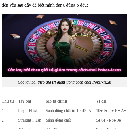
đến yếu sau đây để biết mình đang đứng ở đâu:
Các tay bài theo giá trị giảm trong cách chơi Poker-texas
Thứ tự
Tay bài
Mô tả chính
Ví dụ
1
Royal Flush
Sảnh đồng chất từ 10 đến A
10♥ J♥ Q♥ K♥ A♥
2
Straight Flush
Sảnh đồng chất
5♠ 6♠ 7♠ 8♠ 9♠