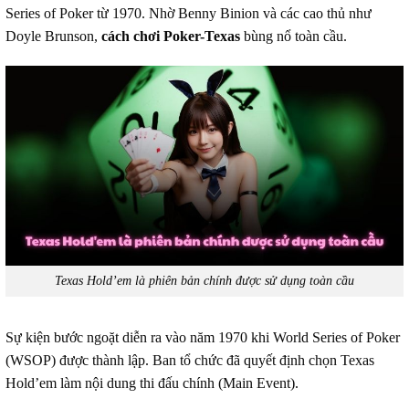
Series of Poker từ 1970. Nhờ Benny Binion và các cao thủ như
Doyle Brunson,
cách chơi Poker-Texas
bùng nổ toàn cầu.
Texas Hold’em là phiên bản chính được sử dụng toàn cầu
Sự kiện bước ngoặt diễn ra vào năm 1970 khi World Series of Poker
(WSOP) được thành lập. Ban tổ chức đã quyết định chọn Texas
Hold’em làm nội dung thi đấu chính (Main Event).