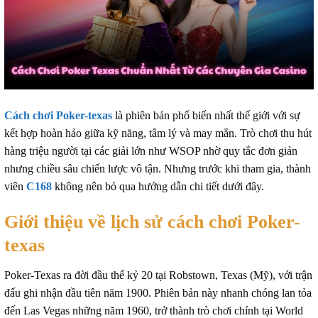
Cách chơi Poker-texas
là phiên bản phổ biến nhất thế giới với sự
kết hợp hoàn hảo giữa kỹ năng, tâm lý và may mắn. Trò chơi thu hút
hàng triệu người tại các giải lớn như WSOP nhờ quy tắc đơn giản
nhưng chiều sâu chiến lược vô tận. Nhưng trước khi tham gia, thành
viên
C168
không nên bỏ qua hướng dẫn chi tiết dưới đây.
Giới thiệu về lịch sử cách chơi Poker-
texas
Poker-Texas ra đời đầu thế kỷ 20 tại Robstown, Texas (Mỹ), với trận
đấu ghi nhận đầu tiên năm 1900. Phiên bản này nhanh chóng lan tỏa
đến Las Vegas những năm 1960, trở thành trò chơi chính tại World