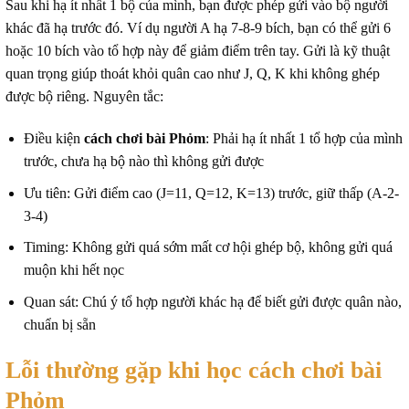
Sau khi hạ ít nhất 1 bộ của mình, bạn được phép gửi vào bộ người
khác đã hạ trước đó. Ví dụ người A hạ 7-8-9 bích, bạn có thể gửi 6
hoặc 10 bích vào tổ hợp này để giảm điểm trên tay. Gửi là kỹ thuật
quan trọng giúp thoát khỏi quân cao như J, Q, K khi không ghép
được bộ riêng. Nguyên tắc:
Điều kiện
cách chơi bài Phỏm
: Phải hạ ít nhất 1 tổ hợp của mình
trước, chưa hạ bộ nào thì không gửi được
Ưu tiên: Gửi điểm cao (J=11, Q=12, K=13) trước, giữ thấp (A-2-
3-4)
Timing: Không gửi quá sớm mất cơ hội ghép bộ, không gửi quá
muộn khi hết nọc
Quan sát: Chú ý tổ hợp người khác hạ để biết gửi được quân nào,
chuẩn bị sẵn
Lỗi thường gặp khi học cách chơi bài
Phỏm