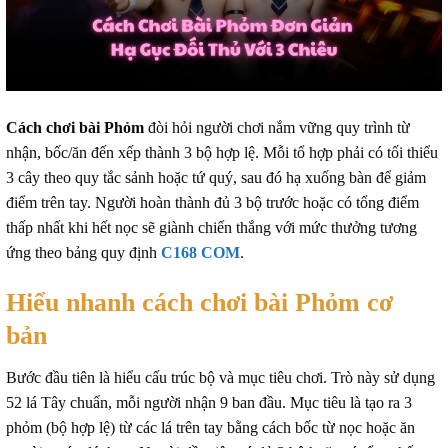
Cách chơi bài Phỏm
đòi hỏi người chơi nắm vững quy trình từ
nhận, bốc/ăn đến xếp thành 3 bộ hợp lệ. Mỗi tổ hợp phải có tối thiểu
3 cây theo quy tắc sảnh hoặc tứ quý, sau đó hạ xuống bàn để giảm
điểm trên tay. Người hoàn thành đủ 3 bộ trước hoặc có tổng điểm
thấp nhất khi hết nọc sẽ giành chiến thắng với mức thưởng tương
ứng theo bảng quy định
C168 COM
.
Hiểu nhanh cách chơi bài Phỏm cơ
bản
Bước đầu tiên là hiểu cấu trúc bộ và mục tiêu chơi. Trò này sử dụng
52 lá Tây chuẩn, mỗi người nhận 9 ban đầu. Mục tiêu là tạo ra 3
phỏm (bộ hợp lệ) từ các lá trên tay bằng cách bốc từ nọc hoặc ăn