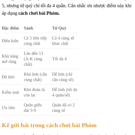
5, nhưng tứ quý chỉ tối đa 4 quân. Cân nhắc ưu nhược điểm này khi
áp dụng
cách chơi bài Phỏm.
Đặc điểm
Sảnh
Tứ Quý
Cả 3 liên tiếp
Cả 4 cùng số
Điều kiện
cùng chất
khác chất
Lên đến 13
Khả năng
(A-K cùng
Tối đa 4
mở rộng
chất)
Khó hơn (cần
Dễ hơn (chỉ
Độ khó
cùng chất)
cần cùng số)
Khó đoán lá
Dễ tính (tối đa
Kiểm soát
còn lại
4 quân/số)
Quân giữa
Quân đã có 2
Ưu tiên
dải 5-9
cùng số
Kế gửi bài trong cách chơi bài Phỏm