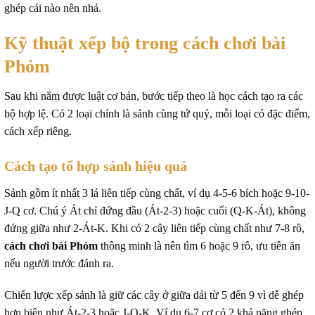
ghép cái nào nên nhả.
Kỹ thuật xếp bộ trong cách chơi bài
Phỏm
Sau khi nắm được luật cơ bản, bước tiếp theo là học cách tạo ra các
bộ hợp lệ. Có 2 loại chính là sảnh cùng tứ quý, mỗi loại có đặc điểm,
cách xếp riêng.
Cách tạo tổ hợp sảnh hiệu quả
Sảnh gồm ít nhất 3 lá liên tiếp cùng chất, ví dụ 4-5-6 bích hoặc 9-10-
J-Q cơ. Chú ý Át chỉ đứng đầu (Át-2-3) hoặc cuối (Q-K-Át), không
đứng giữa như 2-Át-K. Khi có 2 cây liên tiếp cùng chất như 7-8 rô,
cách chơi bài Phỏm
thông minh là nên tìm 6 hoặc 9 rô, ưu tiên ăn
nếu người trước đánh ra.
Chiến lược xếp sảnh là giữ các cây ở giữa dải từ 5 đến 9 vì dễ ghép
hơn biên như Át-2-3 hoặc J-Q-K. Ví dụ 6-7 cơ có 2 khả năng ghép