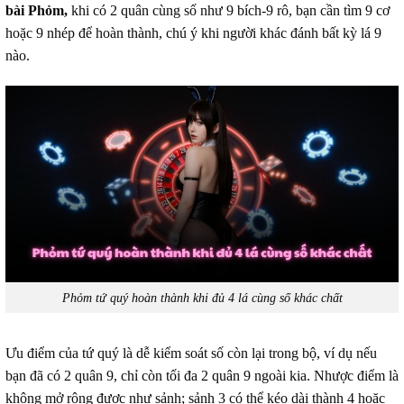
bài Phỏm,
khi có 2 quân cùng số như 9 bích-9 rô, bạn cần tìm 9 cơ
hoặc 9 nhép để hoàn thành, chú ý khi người khác đánh bất kỳ lá 9
nào.
Phỏm tứ quý hoàn thành khi đủ 4 lá cùng số khác chất
Ưu điểm của tứ quý là dễ kiểm soát số còn lại trong bộ, ví dụ nếu
bạn đã có 2 quân 9, chỉ còn tối đa 2 quân 9 ngoài kia. Nhược điểm là
không mở rộng được như sảnh; sảnh 3 có thể kéo dài thành 4 hoặc