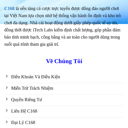
C168
là nền tảng cá cược trực tuyến được đông đảo người chơi
tại Việt Nam lựa chọn nhờ hệ thống vận hành ổn định và kho trò
chơi đa dạng. Nhà cái hoạt động dưới giấy phép quốc tế uy tín,
đồng thời được iTech Labs kiểm định chất lượng, góp phần đảm
bảo tính minh bạch, công bằng và an toàn cho người dùng trong
suốt quá trình tham gia giải trí.
Về Chúng Tôi
Điều Khoản Và Điều Kiện
Miễn Trừ Trách Nhiệm
Quyền Riêng Tư
Liên Hệ C168
Đại Lý C168