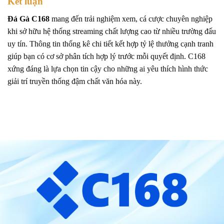
Kết luận
Đá Gà C168
mang đến trải nghiệm xem, cá cược chuyên nghiệp
khi sở hữu hệ thống streaming chất lượng cao từ nhiều trường đấu
uy tín. Thông tin thống kê chi tiết kết hợp tỷ lệ thưởng cạnh tranh
giúp bạn có cơ sở phân tích hợp lý trước mỗi quyết định. C168
xứng đáng là lựa chọn tin cậy cho những ai yêu thích hình thức
giải trí truyền thống đậm chất văn hóa này.