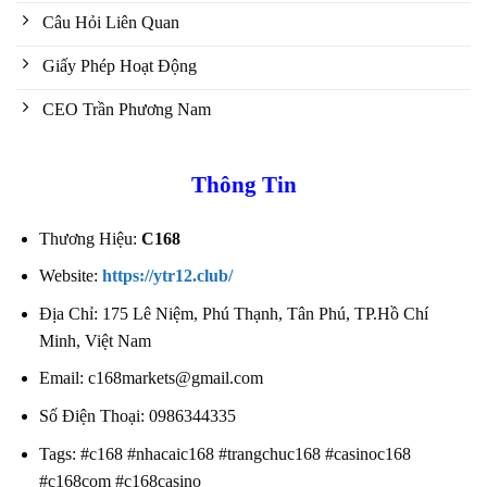
Câu Hỏi Liên Quan
Giấy Phép Hoạt Động
CEO Trần Phương Nam
Thông Tin
Thương Hiệu:
C168
Website:
https://ytr12.club/
Địa Chỉ:
175 Lê Niệm, Phú Thạnh, Tân Phú, TP.Hồ Chí
Minh, Việt Nam
Email:
c168markets@gmail.com
Số Điện Thoại:
0986344335
Tags: #c168 #nhacaic168 #trangchuc168 #casinoc168
#c168com #c168casino