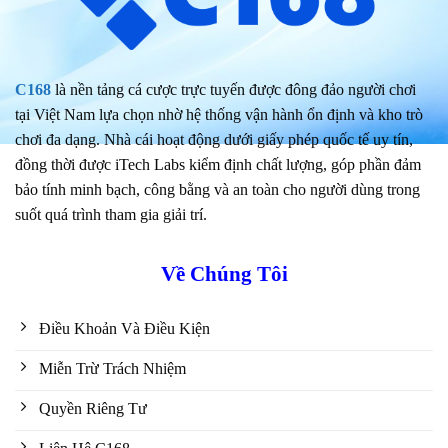
C168
là nền tảng cá cược trực tuyến được đông đảo người chơi
tại Việt Nam lựa chọn nhờ hệ thống vận hành ổn định và kho trò
chơi đa dạng. Nhà cái hoạt động dưới giấy phép quốc tế uy tín,
đồng thời được iTech Labs kiểm định chất lượng, góp phần đảm
bảo tính minh bạch, công bằng và an toàn cho người dùng trong
suốt quá trình tham gia giải trí.
Về Chúng Tôi
Điều Khoản Và Điều Kiện
Miễn Trừ Trách Nhiệm
Quyền Riêng Tư