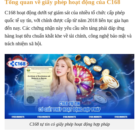
Tổng quan về giấy phép hoạt động của C168
C168 hoạt động dưới sự giám sát của nhiều tổ chức cấp phép
quốc tế uy tín, với chính được cấp từ năm 2018 liên tục gia hạn
đến nay. Các chứng nhận này yêu cầu nền tảng phải đáp ứng
hàng loạt tiêu chuẩn khắt khe về tài chính, công nghệ bảo mật và
trách nhiệm xã hội.
C168 tự tin có giấy phép hoạt động hợp pháp