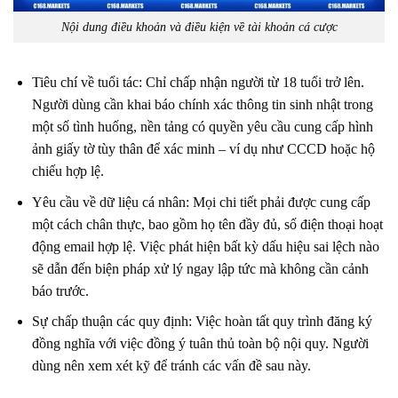
Nội dung điều khoản và điều kiện về tài khoản cá cược
Tiêu chí về tuổi tác: Chỉ chấp nhận người từ 18 tuổi trở lên.
Người dùng cần khai báo chính xác thông tin sinh nhật trong
một số tình huống, nền tảng có quyền yêu cầu cung cấp hình
ảnh giấy tờ tùy thân để xác minh – ví dụ như CCCD hoặc hộ
chiếu hợp lệ.
Yêu cầu về dữ liệu cá nhân: Mọi chi tiết phải được cung cấp
một cách chân thực, bao gồm họ tên đầy đủ, số điện thoại hoạt
động email hợp lệ. Việc phát hiện bất kỳ dấu hiệu sai lệch nào
sẽ dẫn đến biện pháp xử lý ngay lập tức mà không cần cảnh
báo trước.
Sự chấp thuận các quy định: Việc hoàn tất quy trình đăng ký
đồng nghĩa với việc đồng ý tuân thủ toàn bộ nội quy. Người
dùng nên xem xét kỹ để tránh các vấn đề sau này.