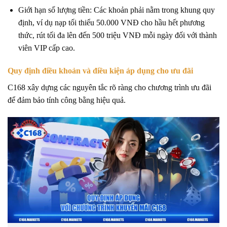
Giới hạn số lượng tiền: Các khoản phải nằm trong khung quy
định, ví dụ nạp tối thiểu 50.000 VNĐ cho hầu hết phương
thức, rút tối đa lên đến 500 triệu VNĐ mỗi ngày đối với thành
viên VIP cấp cao.
Quy định điều khoản và điều kiện áp dụng cho ưu đãi
C168 xây dựng các nguyên tắc rõ ràng cho chương trình ưu đãi
để đảm bảo tính công bằng hiệu quả.