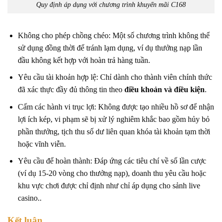
Quy định áp dụng với chương trình khuyến mãi C168
Không cho phép chồng chéo: Một số chương trình không thể
sử dụng đồng thời để tránh lạm dụng, ví dụ thưởng nạp lần
đầu không kết hợp với hoàn trả hàng tuần.
Yêu cầu tài khoản hợp lệ: Chỉ dành cho thành viên chính thức
đã xác thực đầy đủ thông tin theo
điều khoản và điều kiện
.
Cấm các hành vi trục lợi: Không được tạo nhiều hồ sơ để nhận
lợi ích kép, vi phạm sẽ bị xử lý nghiêm khắc bao gồm hủy bỏ
phần thưởng, tịch thu số dư liên quan khóa tài khoản tạm thời
hoặc vĩnh viễn.
Yêu cầu để hoàn thành: Đáp ứng các tiêu chí về số lần cược
(ví dụ 15-20 vòng cho thưởng nạp), doanh thu yêu cầu hoặc
khu vực chơi được chỉ định như chỉ áp dụng cho sảnh live
casino..
Kết luận