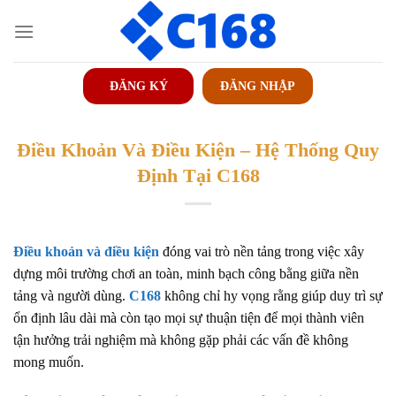
Bỏ
qua
nội
dung
ĐĂNG KÝ
ĐĂNG NHẬP
Điều Khoản Và Điều Kiện – Hệ Thống Quy
Định Tại C168
Điều khoản và điều kiện
đóng vai trò nền tảng trong việc xây
dựng môi trường chơi an toàn, minh bạch công bằng giữa nền
tảng và người dùng.
C168
không chỉ hy vọng rằng giúp duy trì sự
ổn định lâu dài mà còn tạo mọi sự thuận tiện để mọi thành viên
tận hưởng trải nghiệm mà không gặp phải các vấn đề không
mong muốn.