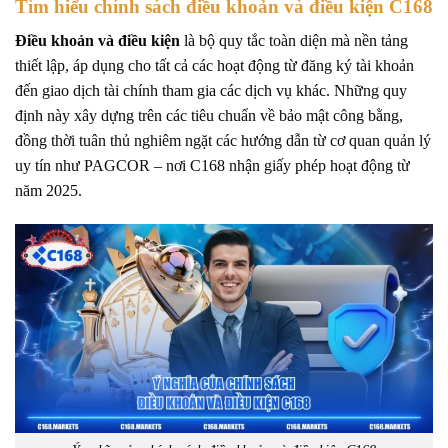
Tìm hiểu chính sách điều khoản và điều kiện C168
Điều khoản và điều kiện
là bộ quy tắc toàn diện mà nền tảng
thiết lập, áp dụng cho tất cả các hoạt động từ đăng ký tài khoản
đến giao dịch tài chính tham gia các dịch vụ khác. Những quy
định này xây dựng trên các tiêu chuẩn về bảo mật công bằng,
đồng thời tuân thủ nghiêm ngặt các hướng dẫn từ cơ quan quản lý
uy tín như PAGCOR – nơi C168 nhận giấy phép hoạt động từ
năm 2025.