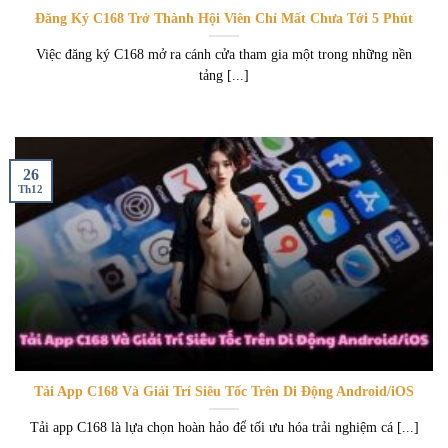
Đăng Ký C168 Trở Thành Hội Viên Chỉ Mất Chưa Tới 5 Phút
Việc đăng ký C168 mở ra cánh cửa tham gia một trong những nền
tảng [...]
26
Th12
Tải App C168 Và Giải Trí Siêu Tốc Trên Di Động Android/iOS
Tải app C168 là lựa chọn hoàn hảo để tối ưu hóa trải nghiệm cá [...]