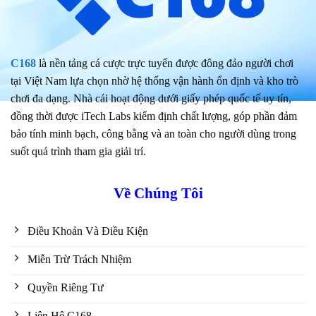
C168
là nền tảng cá cược trực tuyến được đông đảo người chơi
tại Việt Nam lựa chọn nhờ hệ thống vận hành ổn định và kho trò
chơi đa dạng. Nhà cái hoạt động dưới giấy phép quốc tế uy tín,
đồng thời được iTech Labs kiểm định chất lượng, góp phần đảm
bảo tính minh bạch, công bằng và an toàn cho người dùng trong
suốt quá trình tham gia giải trí.
Về Chúng Tôi
Điều Khoản Và Điều Kiện
Miễn Trừ Trách Nhiệm
Quyền Riêng Tư
Liên Hệ C168