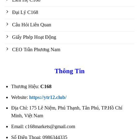
Đại Lý C168
Câu Hỏi Liên Quan
Giấy Phép Hoạt Động
CEO Trần Phương Nam
Thông Tin
Thương Hiệu:
C168
Website:
https://ytr12.club/
Địa Chỉ:
175 Lê Niệm, Phú Thạnh, Tân Phú, TP.Hồ Chí
Minh, Việt Nam
Email:
c168markets@gmail.com
Số Điện Thoại:
0986344335