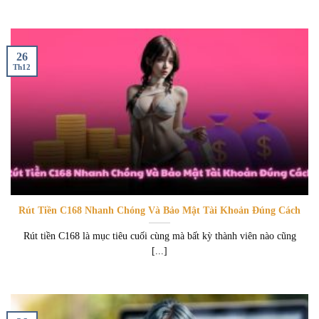
26
Th12
Rút Tiền C168 Nhanh Chóng Và Bảo Mật Tài Khoản Đúng Cách
Rút tiền C168 là mục tiêu cuối cùng mà bất kỳ thành viên nào cũng
[...]