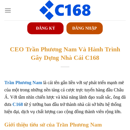
Bỏ
qua
nội
dung
ĐĂNG KÝ
ĐĂNG NHẬP
CEO Trần Phương Nam Và Hành Trình
Gây Dựng Nhà Cái C168
Trần Phương Nam
là cái tên gắn liền với sự phát triển mạnh mẽ
của một trong những nền tảng cá cược trực tuyến hàng đầu Châu
Á. Với tầm nhìn chiến lược và khả năng lãnh đạo xuất sắc, ông đã
đưa
C168
từ ý tưởng ban đầu trở thành nhà cái sở hữu hệ thống
hiện đại, dịch vụ chất lượng cao cộng đồng thành viên rộng lớn.
Giới thiệu tiểu sử của Trần Phương Nam