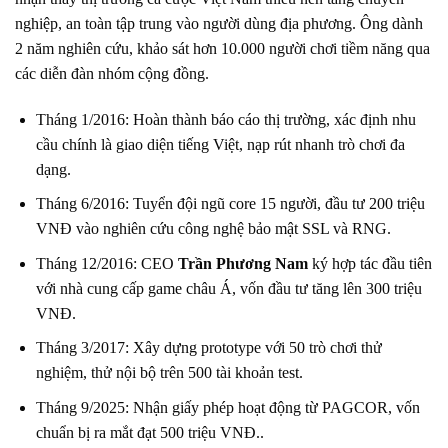
nghiệp, an toàn tập trung vào người dùng địa phương. Ông dành
2 năm nghiên cứu, khảo sát hơn 10.000 người chơi tiềm năng qua
các diễn đàn nhóm cộng đồng.
Tháng 1/2016: Hoàn thành báo cáo thị trường, xác định nhu
cầu chính là giao diện tiếng Việt, nạp rút nhanh trò chơi đa
dạng.
Tháng 6/2016: Tuyển đội ngũ core 15 người, đầu tư 200 triệu
VNĐ vào nghiên cứu công nghệ bảo mật SSL và RNG.
Tháng 12/2016: CEO
Trần Phương Nam
ký hợp tác đầu tiên
với nhà cung cấp game châu Á, vốn đầu tư tăng lên 300 triệu
VNĐ.
Tháng 3/2017: Xây dựng prototype với 50 trò chơi thử
nghiệm, thử nội bộ trên 500 tài khoản test.
Tháng 9/2025: Nhận giấy phép hoạt động từ PAGCOR, vốn
chuẩn bị ra mắt đạt 500 triệu VNĐ..