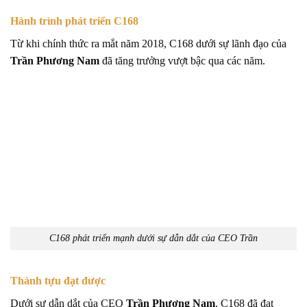
Hành trình phát triển C168
Từ khi chính thức ra mắt năm 2018, C168 dưới sự lãnh đạo của
Trần Phương Nam
đã tăng trưởng vượt bậc qua các năm.
C168 phát triển mạnh dưới sự dẫn dắt của CEO Trần
Thành tựu đạt được
Dưới sự dẫn dắt của CEO
Trần Phương Nam
, C168 đã đạt