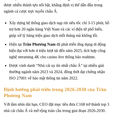
được nhiều thành tựu nổi bật, khẳng định vị thế dẫn đầu trong
ngành cá cược trực tuyến châu Á.
Xây dựng hệ thống giao dịch nạp rút siêu tốc chỉ 3-15 phút, hỗ
trợ hơn 20 ngân hàng Việt Nam và các ví điện tử phổ biến,
giúp xử lý hàng triệu giao dịch mỗi tháng mà không lỗi.
Hiện tại
Trần Phương Nam
đã phát triển ứng dụng di động
hiện đại với hơn 4 triệu lượt tải đến năm 2025, tích hợp công
nghệ streaming 4K cho casino live thông báo realtime.
Được vinh danh “Nhà cái uy tín nhất châu Á” tại nhiều giải
thưởng ngành năm 2023 và 2024, đồng thời đạt chứng nhận
ISO 27001 về bảo mật thông tin năm 2022.
Định hướng phát triển trong 2026-2030 của Trần
Phương Nam
Với tầm nhìn dài hạn, CEO đặt mục tiêu đưa C168 trở thành top 3
nhà cái châu Á và mở rộng toàn cầu trong giai đoạn 2026-2030.