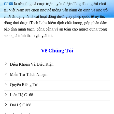
C168
là nền tảng cá cược trực tuyến được đông đảo người chơi
tại Việt Nam lựa chọn nhờ hệ thống vận hành ổn định và kho trò
chơi đa dạng. Nhà cái hoạt động dưới giấy phép quốc tế uy tín,
đồng thời được iTech Labs kiểm định chất lượng, góp phần đảm
bảo tính minh bạch, công bằng và an toàn cho người dùng trong
suốt quá trình tham gia giải trí.
Về Chúng Tôi
Điều Khoản Và Điều Kiện
Miễn Trừ Trách Nhiệm
Quyền Riêng Tư
Liên Hệ C168
Đại Lý C168