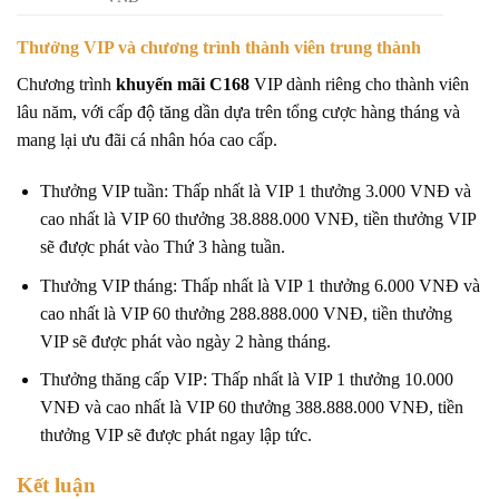
Thưởng VIP và chương trình thành viên trung thành
Chương trình
khuyến mãi C168
VIP dành riêng cho thành viên
lâu năm, với cấp độ tăng dần dựa trên tổng cược hàng tháng và
mang lại ưu đãi cá nhân hóa cao cấp.
Thưởng VIP tuần: Thấp nhất là VIP 1 thưởng 3.000 VNĐ và
cao nhất là VIP 60 thưởng 38.888.000 VNĐ, tiền thưởng VIP
sẽ được phát vào Thứ 3 hàng tuần.
Thưởng VIP tháng: Thấp nhất là VIP 1 thưởng 6.000 VNĐ và
cao nhất là VIP 60 thưởng 288.888.000 VNĐ, tiền thưởng
VIP sẽ được phát vào ngày 2 hàng tháng.
Thưởng thăng cấp VIP: Thấp nhất là VIP 1 thưởng 10.000
VNĐ và cao nhất là VIP 60 thưởng 388.888.000 VNĐ, tiền
thưởng VIP sẽ được phát ngay lập tức.
Kết luận